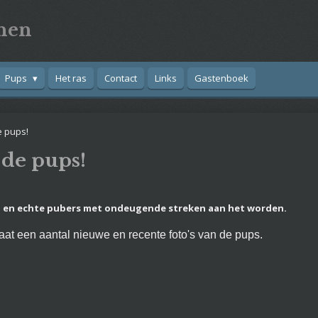
nen
Pups
Het ras
Contact
Links
Gastenboek
e pups!
 de pups!
n en echte pubers met ondeugende streken aan het worden.
aat een aantal nieuwe en recente foto's van de pups.