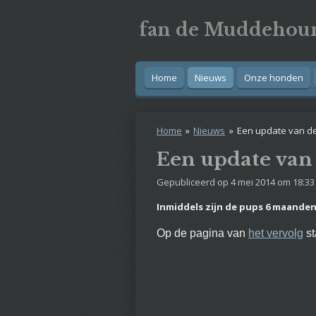
Ga
fan
de
Muddehou
direct
naar
de
hoofdinhoud
Home
Nieuws
Onze honden
Home
»
Nieuws
»
Een update van d
Een update van
Gepubliceerd op 4 mei 2014 om 18:33
Inmiddels zijn de pups 6 maande
Op de pagina van
het vervolg
st