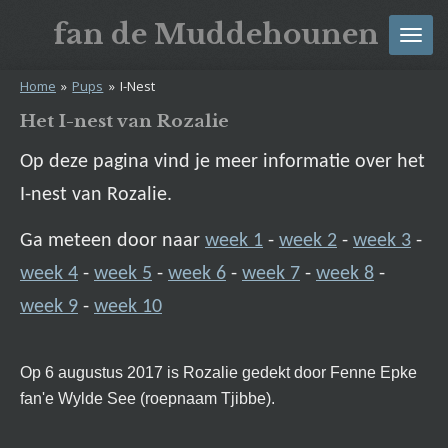
Ga
fan
de
Muddehounen
direct
naar
Home
»
Pups
»
I-Nest
de
hoofdinhoud
Het I-nest van Rozalie
Op deze pagina vind je meer informatie over het
I-nest van Rozalie.
Ga meteen door naar
week 1
-
week 2
-
week 3
-
week 4
-
week 5
-
week 6
-
week 7
-
week 8
-
week 9
-
week 10
Op 6 augustus 2017 is Rozalie gedekt door Fenne Epke
fan'e Wylde See (roepnaam Tjibbe).