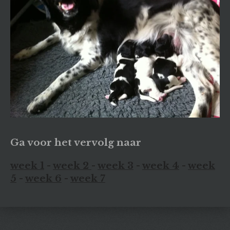
Ga voor het vervolg naar
week 1
-
week 2
-
week 3
-
week 4
-
week
5
-
week 6
-
week 7