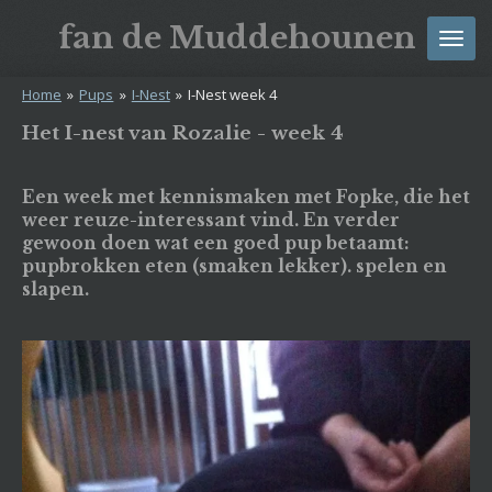
Ga
fan
de
Muddehounen
direct
naar
Home
»
Pups
»
I-Nest
»
I-Nest week 4
de
hoofdinhoud
Het I-nest van Rozalie - week 4
Een week met kennismaken met Fopke, die het
weer reuze-interessant vind. En verder
gewoon doen wat een goed pup betaamt:
pupbrokken eten (smaken lekker). spelen en
slapen.