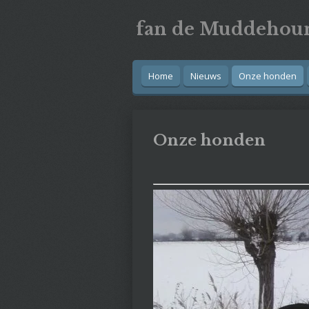
Ga
fan
de
Muddehou
direct
naar
de
hoofdinhoud
Home
Nieuws
Onze honden
Onze honden