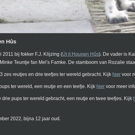
nen Hûs
2011 bij fokker F.J. Klijzing (
Út it Hounen Hûs
). De vader is K
inke Teuntje fan Mel's Famke. De stamboom van Rozalie sta
 zes reutjes en drie teefjes ter wereld gebracht. Kijk
hier
voor m
ups ter wereld, een reutje en een teefje. Kijk
hier
voor meer info
drie pups ter wereld gebracht, een reutje en twee teefjes. Kijk
ber 2022, bijna 12 jaar oud.