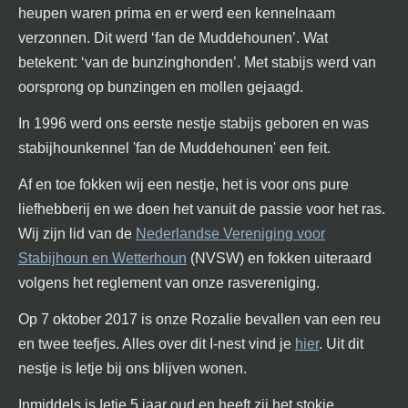
heupen waren prima en er werd een kennelnaam
verzonnen.
Dit werd ‘fan de Muddehounen’. Wat
betekent: ‘van de bunzinghonden’. Met stabijs werd van
oorsprong op bunzingen en mollen gejaagd.
In 1996 werd ons eerste nestje stabijs geboren en was
stabijhounkennel 'fan de Muddehounen' een feit.
Af en toe fokken wij een nestje, het is voor ons pure
liefhebberij en we doen het vanuit de passie voor het ras.
Wij zijn lid van de
Nederlandse Vereniging voor
Stabijhoun en Wetterhoun
(NVSW) en fokken uiteraard
volgens het reglement van onze rasvereniging.
Op 7 oktober 2017 is onze Rozalie bevallen van een reu
en twee teefjes. Alles over dit I-nest vind je
hier
. Uit dit
nestje is Ietje bij ons blijven wonen.
Inmiddels is Ietje 5 jaar oud en heeft zij het stokje