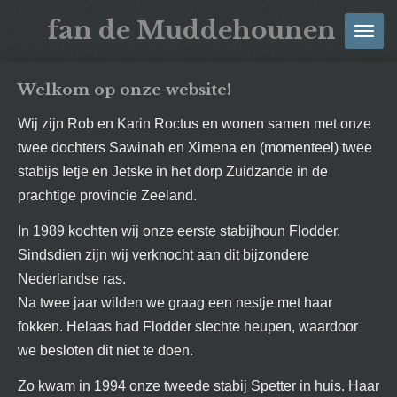
Ga
fan
de
Muddehounen
direct
naar
de
Welkom op onze website!
hoofdinhoud
Wij zijn Rob en Karin Roctus en wonen samen met onze
twee dochters Sawinah en Ximena en (momenteel) twee
stabijs Ietje en Jetske in het dorp Zuidzande in de
prachtige provincie Zeeland.
In 1989 kochten wij onze eerste stabijhoun Flodder.
Sindsdien zijn wij verknocht aan dit bijzondere
Nederlandse ras.
Na twee jaar wilden we graag een nestje met haar
fokken. Helaas had Flodder slechte heupen, waardoor
we besloten dit niet te doen.
Zo kwam in 1994 onze tweede stabij Spetter in huis. Haar