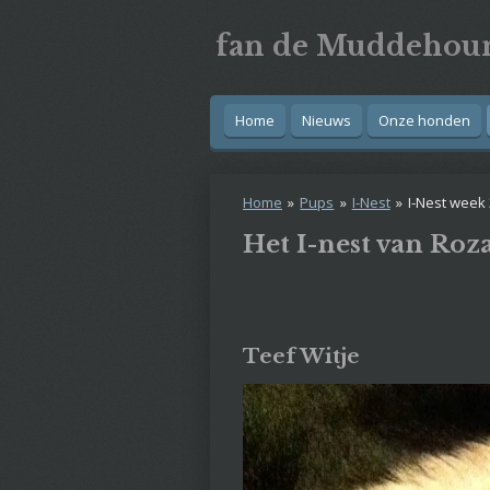
Ga
fan
de
Muddehou
direct
naar
de
hoofdinhoud
Home
Nieuws
Onze honden
Home
»
Pups
»
I-Nest
»
I-Nest week 
Het I-nest van Roza
Teef Witje