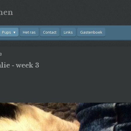
nen
Pups
Het ras
Contact
Links
Gastenboek
3
lie - week 3