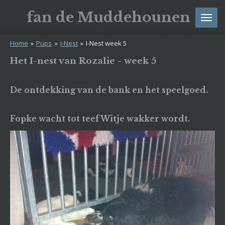
Ga
fan
de
Muddehounen
direct
naar
Home
»
Pups
»
I-Nest
»
I-Nest week 5
de
hoofdinhoud
Het I-nest van Rozalie - week 5
De ontdekking van de bank en het speelgoed.
Fopke wacht tot teef Witje wakker wordt.