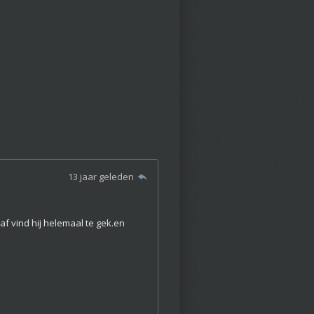
13 jaar geleden
af vind hij helemaal te gek.en