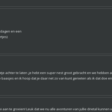
rstdagen en een
rtjes)
htje achter te laten ,je hebt een super nest groot gebracht en we hebben
 baasjes en ik hoop dat je daar net zo van kunt genieten als ik dat doe en
i aan te groeien! Leuk dat we nu alle avonturen van jullie drietal kunnen v