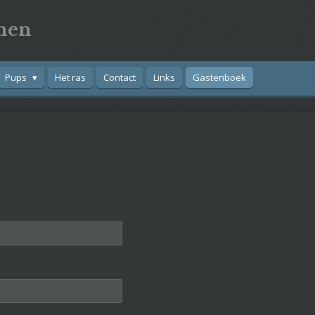
nen
Pups
Het ras
Contact
Links
Gastenboek