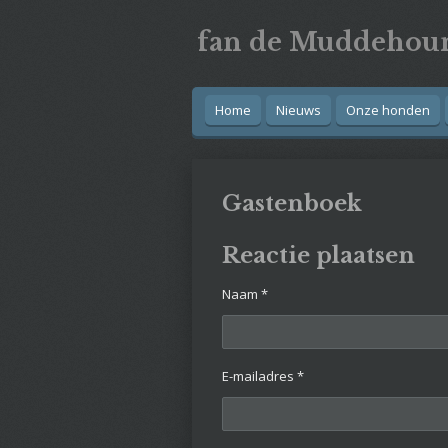
Ga
fan
de
Muddehou
direct
naar
de
hoofdinhoud
Home
Nieuws
Onze honden
Gastenboek
Reactie plaatsen
Naam *
E-mailadres *